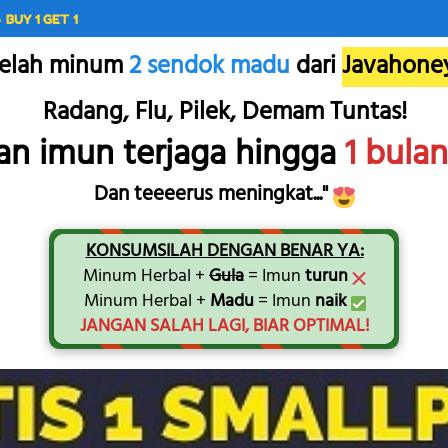
 BUY 1 GET 1
telah minum 
2 sendok madu 
dari
Javahone
Radang, Flu, Pilek, Demam Tuntas!
an imun terjaga hingga 
1 bula
Dan teeeerus meningkat..." 
KONSUMSILAH DENGAN BENAR YA:
Minum Herbal + 
Gula
 = Imun 
turun
Minum Herbal + 
Madu
 = Imun 
naik
JANGAN SALAH LAGI, BIAR OPTIMAL!