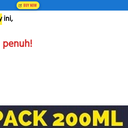
`
BUY NOW
y
 ini,
n penuh!