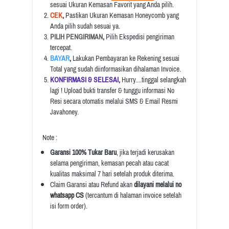
sesuai Ukuran Kemasan Favorit yang Anda pilih.
CEK
, 
Pastikan Ukuran Kemasan Honeycomb yang 
Anda pilih sudah sesuai ya.
PILIH PENGIRIMAN
, 
Pilih Ekspedisi pengiriman 
tercepat.
BAYAR
, 
Lakukan Pembayaran ke Rekening sesuai 
Total yang sudah diinformasikan dihalaman Invoice.
KONFIRMASI & SELESAI
, 
Hurry....tinggal selangkah 
lagi ! Upload bukti transfer & tunggu informasi No 
Resi secara otomatis melalui SMS & Email Resmi 
Javahoney.
Note :
Garansi 100% Tukar Baru
, jika terjadi kerusakan 
selama pengiriman, kemasan pecah atau cacat 
kualitas maksimal 7 hari setelah produk diterima.
Claim Garansi atau Refund akan 
dilayani melalui no 
whatsapp CS
 (tercantum di halaman invoice setelah 
isi form order).