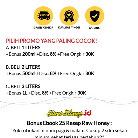
PILIH PROMO YANG PALING COCOK!
A. BELI 
1 LITERS
+Bonus 
200ml
 +Disc. 
8%
 +Free Ongkir 
30K
B. BELI 
2 LITERS
+Bonus 
500ml
 +Disc. 
8%
 +Free Ongkir 
30K
C. BELI 
3 LITERS
+Bonus 
1L
 +Disc. 
8%
 +Free Ongkir 
30K
Bonus Ebook 25 Resep Raw Honey :
"Yuk rutinkan minum pagi & malam. Cukup 2 sdm sekali 
minum, sehat terjaga bertahun2."