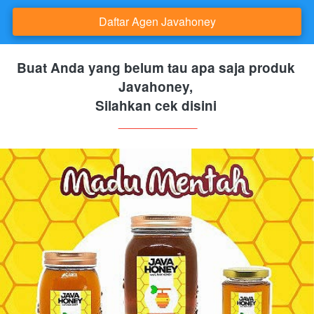
Daftar Agen Javahoney
`
Buat Anda yang belum tau apa saja produk 
Javahoney, 
Silahkan cek disini
______________