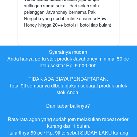
settingan sama sekali, dari salah satu 
pelanggan Javahoney bernama Pak 
Nurgoho yang sudah rutin konsumsi Raw 
Honey hingga 20++ botol (1 botol tiap bulan).
Syaratnya mudah 
Anda hanya perlu stok produk Javahoney minimal 50 pc 
atau sekitar Rp. 9.000.000.

TIDAK ADA BIAYA PENDAFTARAN. 
Total 9jt semuanya dibelanjakan sebagai produk untuk 
stok Anda. 

Dan kabar baiknya? 

Rata-rata agen yang sudah join melakukan repeat order 
kurang dari 1 bulan.
Itu artinya 50 pc / Rp. 9jt tersebut SUDAH LAKU kurang 