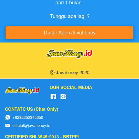
dari 1 bulan. 

Tunggu apa lagi ?
Daftar Agen Javahoney
`
ⓒ Javahoney 2020
OUR SOCIAL MEDIA
CONTATC US (Chat Only)
+6282252345650
official@javahoney.id
CERTIFIED SNI 3545:2013 - BBTPPI