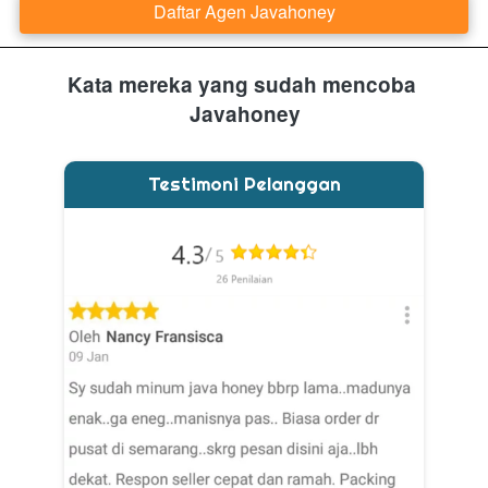
Daftar Agen Javahoney
`
Kata mereka yang sudah mencoba 
Javahoney
Testimoni Pelanggan