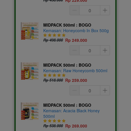
Rp 229.000
MIDPACK 500ml : BOGO
Kemasan: Honeycomb In Box 500g
Rp 498.000
Rp 249.000
MIDPACK 500ml : BOGO
Kemasan: Raw Honeycomb 500ml
Rp 518.000
Rp 259.000
MIDPACK 500ml : BOGO
Kemasan: Acacia Black Honey
500ml
Rp 538.000
Rp 269.000