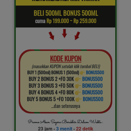
BELI 500ML BONUS 500ML
cuma
 Rp 199.000 ~ Rp 259.000
KODE KUPON
(masukkan KUPON setelah klik tombol BELI)
BUY 1 (500ml) BONUS 1 (500ml) 
BONUS500
BUY 2 BONUS 2 +FO 30K 
BONUS500
BUY 3 BONUS 3 +FO 50K 
BONUS500
BUY 4 BONUS 4 +FO 80K 
BONUS500
BUY 5 BONUS 5 +FO 100K 
BONUS500
...dan seterusnya
Promo Akan Segera Berakhir Dalam Waktu :
23 jam
-
3 menit
-
21 detik