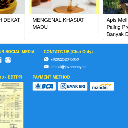
H DEKAT
MENGENAL KHASIAT
Apis Mel
MADU
Paling Pr
T
Banyak D
UR SOCIAL MEDIA
CONTATC US (Chat Only)
+6282252345650
official@javahoney.id
13 - BBTPPI
PAYMENT METHOD