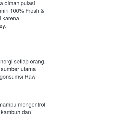
 dimanipulasi 
min 100% Fresh & 
 karena 
y.    
rgi setiap orang.  
i sumber utama 
ngonsumsi Raw 
 mampu mengontrol 
n kambuh dan 