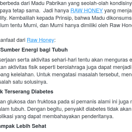
erbeda dari Madu Pabrikan yang seolah-olah kondisinya
paya tetap sama.  Jadi hanya 
RAW HONEY
 yang menja
ity. Kembalilah kepada Prinsip, bahwa Madu dikonsumsi
lum tentu Murni, dan Murni hanya dimiliki oleh Raw Hone
anfaat dari 
Raw Honey
: 
Sumber Energi bagi Tubuh
rjaan serta aktivitas sehari-hari tentu akan menguras ene
 aktivitas fisik seperti berolahraga juga dapat menjad
ang kelelahan. Untuk mengatasi masalah tersebut, me
lah satu solusinya.  
ak Terserang Diabetes
n glukosa dan fruktosa pada si pemanis alami ini juga
alam tubuh. Dengan begitu, penyakit diabetes tidak aka
ikasi yang dapat membahayakan penderitanya.  
ampak Lebih Sehat