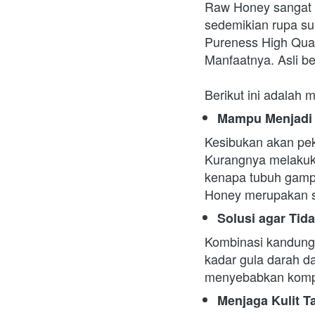
Raw Honey sangat b
sedemikian rupa su
Pureness High Qual
Manfaatnya. Asli be
Berikut ini adalah m
Mampu Menjadi 
Kesibukan akan peke
Kurangnya melakukan
kenapa tubuh gamp
Honey merupakan sa
Solusi agar Tid
Kombinasi kandunga
kadar gula darah d
menyebabkan kompl
Menjaga Kulit T