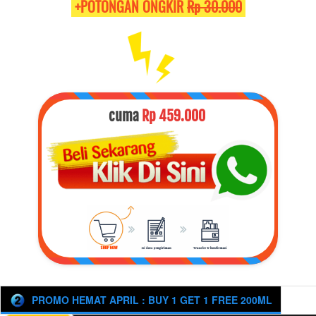
 +POTONGAN ONGKIR 
Rp 30.000
cuma 
Rp 459.000
PROMO HEMAT APRIL : BUY 1 GET 1 FREE 200ML