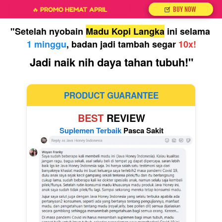
`
`
🔥 PROMO HEMAT APRIL
BUY NOW
"Setelah nyobain 
Madu Kopi Langka
 ini selama 
1 minggu
, badan jadi tambah segar 
10x!
Jadi naik nih daya tahan tubuh!"
PRODUCT GUARANTEE
BEST 
REVIEW
Suplemen Terbaik 
Pasca Sakit