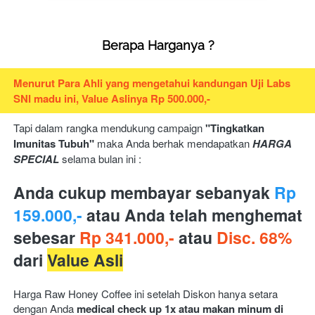
Berapa Harganya ?
Menurut Para Ahli yang mengetahui kandungan Uji Labs 
SNI madu ini, Value Aslinya Rp 500.000,-
Tapi dalam rangka mendukung campaign 
"Tingkatkan 
Imunitas Tubuh" 
maka Anda berhak mendapatkan 
HARGA 
SPECIAL
 selama bulan ini :
Anda cukup membayar sebanyak 
Rp 
159.000,-
atau Anda telah menghemat 
sebesar 
Rp 341.000,- 
atau
 Disc. 68% 
dari 
Value Asli
Harga Raw Honey Coffee ini setelah Diskon hanya setara 
dengan Anda 
medical check up 1x atau makan minum di 