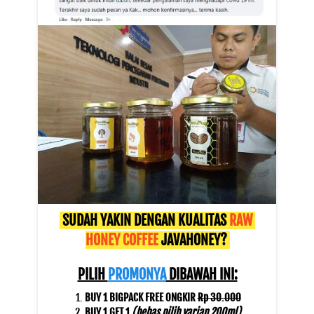
 SUDAH YAKIN DENGAN KUALITAS 
RAW 
HONEY COFFEE
 JAVAHONEY? 
PILIH 
PROMONYA
 DIBAWAH INI:
BUY 1 BIGPACK FREE ONGKIR 
Rp 30.000
BUY 1 GET 1 
(bebas pilih varian 200ml)