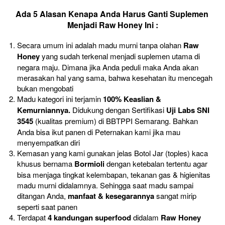
Ada 5 Alasan Kenapa Anda Harus Ganti Suplemen 
Menjadi Raw Honey Ini :
Secara umum ini adalah madu murni tanpa olahan 
Raw 
Honey 
yang sudah terkenal menjadi suplemen utama di 
negara maju. Dimana jika Anda peduli maka Anda akan 
merasakan hal yang sama, bahwa kesehatan itu mencegah 
bukan mengobati
Madu kategori ini terjamin 
100% Keaslian & 
Kemurniannya. 
Didukung dengan Sertifikasi 
Uji Labs SNI 
3545
 (kualitas premium) di BBTPPI Semarang. Bahkan 
Anda bisa ikut panen di Peternakan kami jika mau 
menyempatkan diri
Kemasan yang kami gunakan jelas Botol Jar (toples) kaca 
khusus bernama 
Bormioli 
dengan ketebalan tertentu agar 
bisa menjaga tingkat kelembapan, tekanan gas & higienitas 
madu murni didalamnya. Sehingga saat madu sampai 
ditangan Anda, 
manfaat & kesegarannya
 sangat mirip 
seperti saat panen
Terdapat 
4 kandungan superfood
 didalam 
Raw Honey 