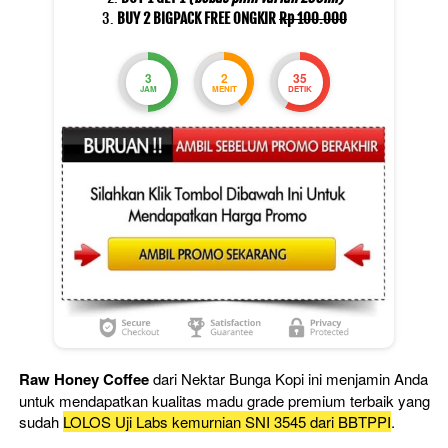
BUY 2 BIGPACK FREE ONGKIR 
Rp 100.000
3
2
33
JAM
MENIT
DETIK
Raw Honey Coffee 
dari Nektar Bunga Kopi ini menjamin Anda 
untuk mendapatkan kualitas madu grade premium terbaik yang 
sudah 
LOLOS Uji Labs kemurnian SNI 3545 dari BBTPPI
.