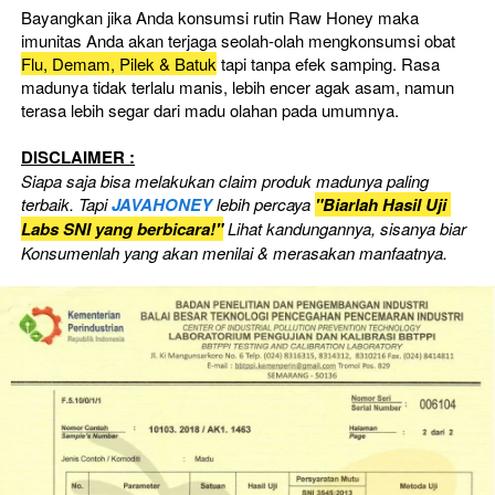
Bayangkan jika Anda konsumsi rutin Raw Honey maka 
imunitas Anda akan terjaga seolah-olah mengkonsumsi obat 
Flu, Demam, Pilek & Batuk
 tapi tanpa efek samping. Rasa 
madunya tidak terlalu manis, lebih encer agak asam, namun 
terasa lebih segar dari madu olahan pada umumnya.
DISCLAIMER :
Siapa saja bisa melakukan claim produk madunya paling 
terbaik. Tapi 
JAVAHONEY
 lebih percaya
"Biarlah Hasil Uji 
Labs SNI yang berbicara!"
Lihat kandungannya, sisanya biar 
Konsumenlah yang akan menilai & merasakan manfaatnya.