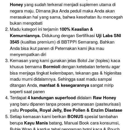
Honey 
yang sudah terkenal menjadi suplemen utama di 
negara maju. Dimana jika Anda peduli maka Anda akan 
merasakan hal yang sama, bahwa kesehatan itu mencegah 
bukan mengobati
Madu kategori ini terjamin 
100% Keaslian & 
Kemurniannya. 
Didukung dengan Sertifikasi 
Uji Labs SNI 
3545
 (kualitas premium) di BBTPPI Semarang. Bahkan 
Anda bisa ikut panen di Peternakan kami jika mau 
menyempatkan diri
Kemasan yang kami gunakan jelas Botol Jar (toples) kaca 
khusus bernama 
Bormioli 
dengan ketebalan tertentu agar 
bisa menjaga tingkat kelembapan, tekanan gas & higienitas 
madu murni didalamnya. Sehingga saat madu sampai 
ditangan Anda, 
manfaat & kesegarannya
 sangat mirip 
seperti saat panen
Terdapat 
4 kandungan superfood
 didalam 
Raw Honey 
yang baru dipanen tanpa proses pemanasan (pasteurisasi) 
yaitu 
Propolis, Royal Jelly, Bee Pollen & Enzim Diastase
Setiap kemasan kami berikan 
BONUS 
spesial tambahan 
berupa 
Kayu Manis
 batang, Manual Book cara konsumsi, 
Buble Wrap & kardus tebal pengaman botol kaca & Pouch 