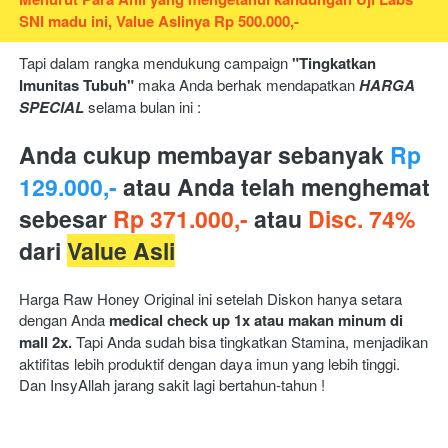
SNI madu ini, Value Aslinya Rp 500.000,-
Tapi dalam rangka mendukung campaign 
"Tingkatkan 
Imunitas Tubuh" 
maka Anda berhak mendapatkan 
HARGA 
SPECIAL
 selama bulan ini :
Anda cukup membayar sebanyak 
Rp 
129.000,-
atau Anda telah menghemat 
sebesar 
Rp 371.000,- 
atau
 Disc. 74% 
dari 
Value Asli
Harga Raw Honey Original ini setelah Diskon hanya setara 
dengan Anda 
medical check up 1x atau makan minum di 
mall 2x. 
Tapi Anda sudah bisa tingkatkan Stamina, menjadikan 
aktifitas lebih produktif dengan daya imun yang lebih tinggi. 
Dan InsyAllah jarang sakit lagi bertahun-tahun !