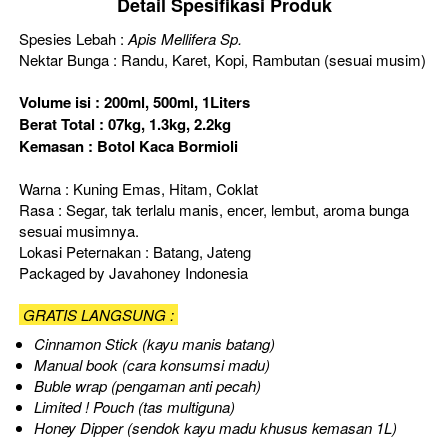
Detail Spesifikasi Produk
Spesies Lebah : 
Apis Mellifera Sp.
Nektar Bunga : Randu, Karet, Kopi, Rambutan (sesuai musim)
Volume isi : 200ml, 500ml, 1Liters
Berat Total : 07kg, 1.3kg, 2.2kg
Kemasan : Botol Kaca Bormioli
Warna : Kuning Emas, Hitam, Coklat
Rasa : Segar, tak terlalu manis, encer, lembut, aroma bunga 
sesuai musimnya.
Lokasi Peternakan : Batang, Jateng
Packaged by Javahoney Indonesia
 GRATIS LANGSUNG : 
Cinnamon Stick (k
ayu manis batang)
Manual book (cara konsumsi madu)
Buble wrap (pengaman anti pecah)
Limited ! Pouch (tas multiguna)
Honey Dipper (sendok kayu madu khusus kemasan 1L)