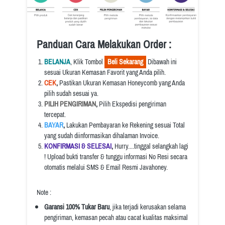
Panduan Cara Melakukan Order :
BELANJA
, Klik Tombol 
  Beli Sekarang  
 Dibawah ini 
sesuai Ukuran Kemasan Favorit yang Anda pilih.
CEK
, 
Pastikan Ukuran Kemasan Honeycomb yang Anda 
pilih sudah sesuai ya.
PILIH PENGIRIMAN
, 
Pilih Ekspedisi pengiriman 
tercepat.
BAYAR
, 
Lakukan Pembayaran ke Rekening sesuai Total 
yang sudah diinformasikan dihalaman Invoice.
KONFIRMASI & SELESAI
, 
Hurry....tinggal selangkah lagi 
! Upload bukti transfer & tunggu informasi No Resi secara 
otomatis melalui SMS & Email Resmi Javahoney.
Note :
Garansi 100% Tukar Baru
, jika terjadi kerusakan selama 
pengiriman, kemasan pecah atau cacat kualitas maksimal 