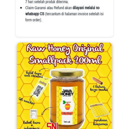
7 hari setelah produk diterima.
Claim Garansi atau Refund akan 
dilayani melalui no 
whatsapp CS
 (tercantum di halaman invoice setelah isi 
form order).