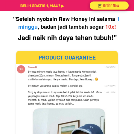
`
`
BELI 1 GRATIS 1, MAU? ▶
Order Now
"Setelah nyobain Raw Honey ini selama 
1 
minggu
, badan jadi tambah segar 
10x!
Jadi naik nih daya tahan tubuh!"
PRODUCT GUARANTEE