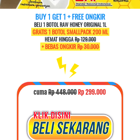
BUY 1 GET 1 + FREE ONGKIR
BELI 1 BOTOL RAW HONEY ORIGINAL 1L
 GRATIS 1 BOTOL SMALLPACK 200 ML 
HEMAT HINGGA 
Rp 129.000
 + BEBAS ONGKIR 
Rp 30.000 
cuma 
Rp 448.000
Rp 299.000