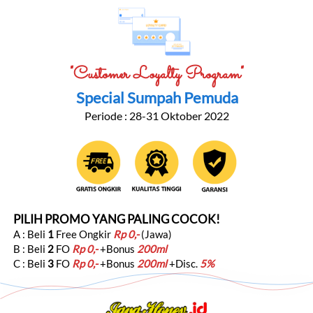
"Customer Loyalty Program"
Special Sumpah Pemuda
Periode : 28-31 Oktober 2022
PILIH PROMO YANG PALING COCOK!
A : Beli 
1
 Free Ongkir 
Rp 0,-
 (Jawa)
B : Beli 
2
 FO 
Rp 0,-
 +Bonus 
200ml
C : Beli 
3
FO 
Rp 0,-
 +Bonus 
200ml
 +Disc. 
5%