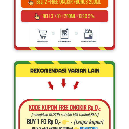
BELI 2 +FREE ONGKIR +BONUS 200ML
`
BELI 3 +FO +200ML +DISC 5%
`
REKOMENDASI VARIAN LAIN
KODE KUPON FREE ONGKIR Rp 0,-
(masukkan KUPON setelah klik tombol BELI)
BUY 1 FO Rp 0,- 
- (tanpa kupon)
BUY 2 +FO +BONUS 200ml 
BONUS200