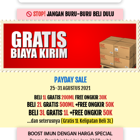
STOP!
 JANGAN BURU-BURU BELI DULU
PAYDAY SALE
25-31 AGUSTUS 2021
BELI 
1L
 GRATIS 
200ML
FREE ONGKIR
30K
BELI 
2L
 GRATIS 
500ML
 +FREE ONGKIR 
50K
BELI
 3L
 GRATIS 
1L
+FREE ONGKIR 
50K
...dan seterusnya
(Gratis 1L Kelipatan Beli 3L)
BOOST IMUN DENGAN HARGA SPECIAL