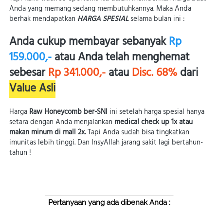
Anda yang memang sedang membutuhkannya.
Maka Anda 
berhak mendapatkan 
HARGA SPESIAL
 selama bulan ini :
Anda cukup membayar sebanyak 
Rp 
159.000,-
atau Anda telah menghemat 
sebesar 
Rp 341.000,- 
atau
 Disc. 68% 
dari 
Value Asli
Harga 
Raw Honeycomb
ber-SNI
 ini setelah harga spesial hanya 
setara dengan Anda menjalankan 
medical check up 1x atau 
makan minum di mall 2x. 
Tapi Anda sudah bisa tingkatkan 
imunitas lebih tinggi. Dan InsyAllah jarang sakit lagi bertahun-
tahun !
Pertanyaan yang ada dibenak Anda :