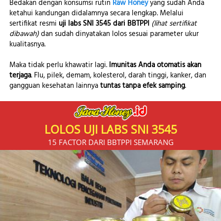
Bedakan dengan konsumsi rutin 
Raw Honey
 yang sudah Anda 
ketahui kandungan didalamnya secara lengkap. Melalui 
sertifikat resmi 
uji labs SNI 3545 dari BBTPPI
(lihat sertifikat 
dibawah) 
dan sudah dinyatakan lolos sesuai parameter ukur 
kualitasnya.
Maka tidak perlu khawatir lagi. 
Imunitas Anda otomatis akan 
terjaga
. Flu, pilek, demam, kolesterol, darah tinggi, kanker, dan 
gangguan kesehatan lainnya 
tuntas tanpa efek samping
.
LOLOS UJI LABS SNI 3545
15 FACTOR DARI BBTPPI SEMARANG