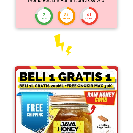
Promo Berakhir Hari Ini Jam 23.59 wib!
7
31
38
JAM
MENIT
DETIK