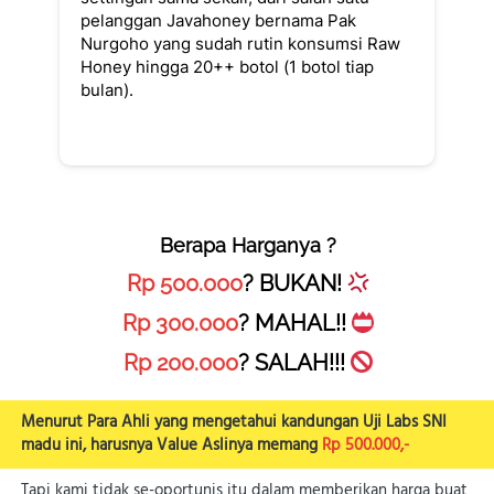
pelanggan Javahoney bernama Pak 
Nurgoho yang sudah rutin konsumsi Raw 
Honey hingga 20++ botol (1 botol tiap 
bulan).
Berapa Harganya ?
Rp 500.000
? BUKAN! 
Rp 300.000
? MAHAL!! 
Rp 200.000
? SALAH!!! 
Menurut Para Ahli yang mengetahui kandungan Uji Labs SNI 
madu ini, harusnya Value Aslinya memang 
Rp 500.000,-
Tapi kami tidak se-oportunis itu dalam memberikan harga buat 