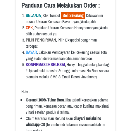
Panduan Cara Melakukan Order :
BELANJA
, Klik Tombol 
  Beli Sekarang  
 Dibawah ini 
sesuai Ukuran Kemasan Favorit yang Anda pilih.
CEK
, 
Pastikan Ukuran Kemasan Honeycomb yang Anda 
pilih sudah sesuai ya.
PILIH PENGIRIMAN
, 
Pilih Ekspedisi pengiriman 
tercepat.
BAYAR
, 
Lakukan Pembayaran ke Rekening sesuai Total 
yang sudah diinformasikan dihalaman Invoice.
KONFIRMASI & SELESAI
, 
Hurry....tinggal selangkah lagi 
! Upload bukti transfer & tunggu informasi No Resi secara 
otomatis melalui SMS & Email Resmi Javahoney.
Note :
Garansi 100% Tukar Baru
, jika terjadi kerusakan selama 
pengiriman, kemasan pecah atau cacat kualitas maksimal 
7 hari setelah produk diterima.
Claim Garansi atau Refund akan 
dilayani melalui no 
whatsapp CS
 (tercantum di halaman invoice setelah isi 
form order).