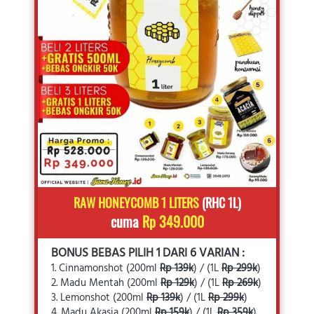
RAW HONEYCOMB 1 LITERS
 (RHC 1L)
cuma
 Rp 349.000
BONUS BEBAS PILIH 1 DARI 6 VARIAN :
1. Cinnamonshot (200ml 
Rp 139k
) / (1L 
Rp 299k
)
2. Madu Mentah
(200ml 
Rp 129k
) / (1L 
Rp 269k
)
3. Lemonshot (200ml 
Rp 139k
) / (1L 
Rp 299k
)
4. Madu Akasia
(200ml 
Rp 159k
) / (1L 
Rp 359k
)