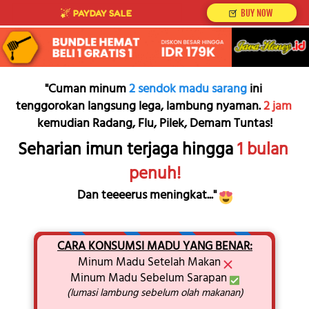
`
`
PAYDAY SALE
BUY NOW
"Cuman minum 
2 sendok madu sarang
 ini 
tenggorokan langsung lega, lambung nyaman. 
2 jam
kemudian Radang, Flu, Pilek, Demam Tuntas!
Seharian imun terjaga hingga 
1 bulan 
penuh!
Dan teeeerus meningkat..." 
CARA KONSUMSI MADU YANG BENAR:
Minum Madu Setelah Makan 
Minum Madu Sebelum Sarapan 
(lumasi lambung sebelum olah makanan)