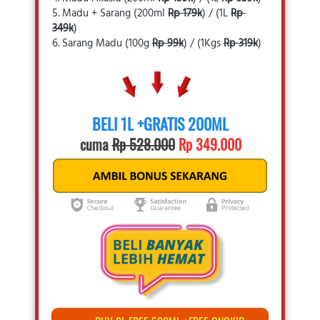
5. Madu + Sarang
(200ml 
Rp 179k
) / (1L 
Rp 
349k
)
6. Sarang Madu
(100g 
Rp 99k
) / (1Kgs 
Rp 319k
)
BELI 1L +GRATIS 200ML
cuma 
Rp 528.000
Rp 349.000