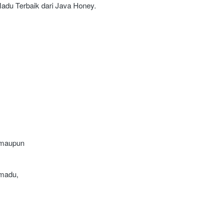
Madu Terbaik dari Java Honey.
 maupun 
madu, 