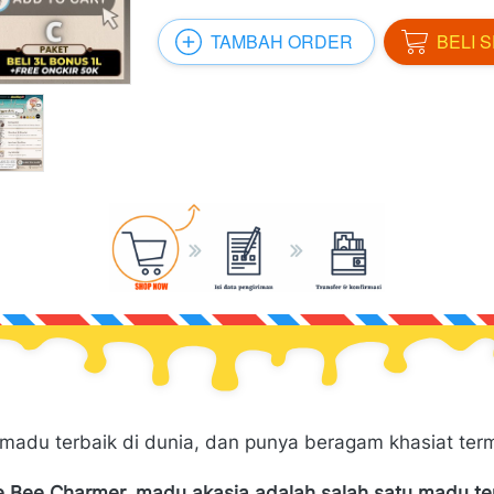
TAMBAH ORDER
BELI 
`
`
 madu terbaik di dunia, dan punya beragam khasiat ter
e Bee Charmer, madu akasia adalah salah satu madu ter