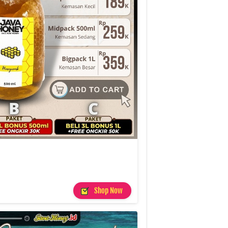
`
Shop Now