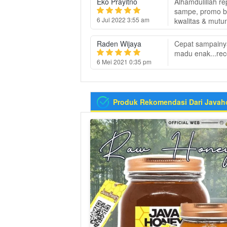
Eko Prayitno
Alhamdulillah r
sampe, promo bel
6 Jul 2022 3:55 am
kwalitas & mutu
Raden Wijaya
Cepat sampainya
madu enak...rec
6 Mei 2021 0:35 pm
Produk Rekomendasi Dari Javah