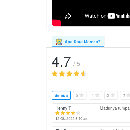
Apa Kata Mereka?
4.7
/ 5
Semua
5
4
3
2
Henny T
Madunya tumpah
12 Okt 2022 8:40 am