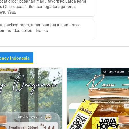
epeat order pesanan madu favorit keluarga kami
i 2 ltr dapat 1 liter, semoga terjaga terus
nya, 😃🙏
, packing rapih, aman sampai tujuan.. rasa
ommended seller... thanks
oney Indonesia