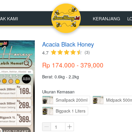
AK KAMI
AK KAMI
KERANJANG
KERANJANG
L
L
Acacia Black Honey
4.7
(3)
Rp 174.000 - 379,000
Berat: 0.6kg - 2.2kg
Ukuran Kemasan
Smallpack 200ml
Midpack 500
Bigpack 1 Liters