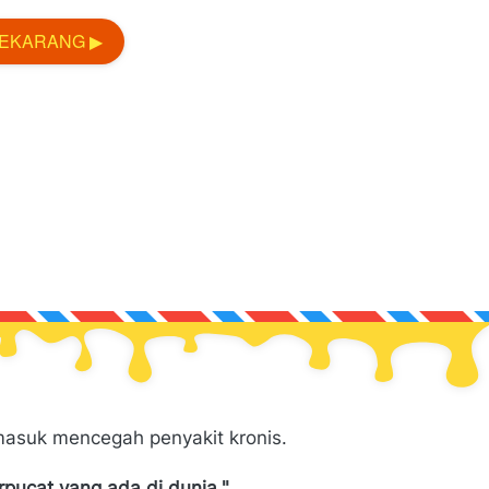
SEKARANG ▶
masuk mencegah penyakit kronis.
pucat yang ada di dunia."