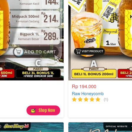
Rp 194.000
Raw Honeycomb
(1)
`
Shop Now