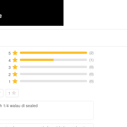
(2)
5
(1)
4
(0)
3
(0)
2
(0)
1
1
 1/4 walau di sealed