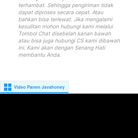
terhambat. Sehingga pengiriman tidak 
dapat diproses secara cepat. Atau 
bahkan bisa terlewat. Jika mengalami 
kesulitan mohon hubungi kami melalui 
Tombol Chat disebelah kanan bawah 
atau bisa juga hubungi CS kami dibawah 
ini. Kami akan dengan Senang Hati 
membantu Anda. 

Video Panen Javahoney