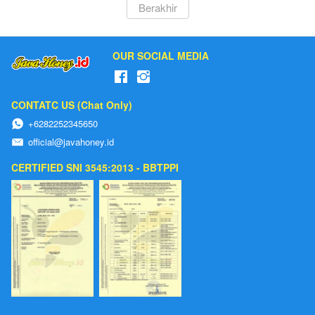
`
Berakhir
OUR SOCIAL MEDIA
CONTATC US (Chat Only)
+6282252345650
official@javahoney.id
CERTIFIED SNI 3545:2013 - BBTPPI