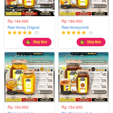
Rp 144.000
Rp 194.000
Raw Honey Original
Raw Honeycomb
(7)
(1)
`
`
Shop Now
Shop Now
Rp 154.000
Rp 154.000