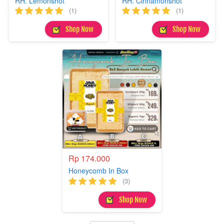
RH. Lemonshot
RH. Cinnamonshot
(1)
(1)
`
`
Shop Now
Shop Now
Rp 174.000
Honeycomb In Box
(3)
`
Shop Now