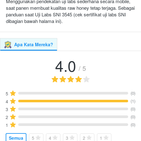
Menggunakan pendekatan uji labs sederhana secara mobile, 
saat panen membuat kualitas raw honey tetap terjaga. Sebagai 
panduan saat Uji Labs SNI 3545 (cek sertifikat uji labs SNI 
dibagian bawah halama ini).
Apa Kata Mereka?
4.0
/ 5
(0)
5
(1)
4
(0)
3
(0)
2
(0)
1
Semua
5
4
3
2
1