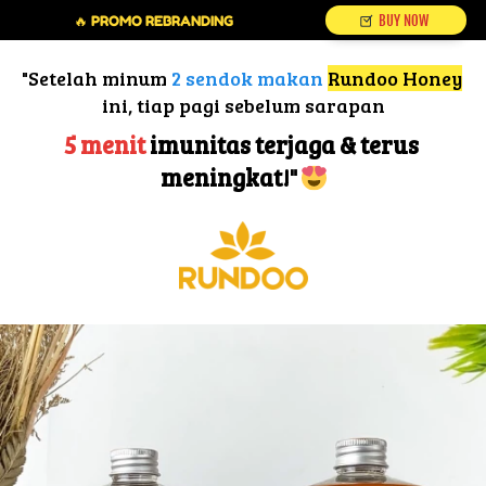
`
`
🔥 PROMO REBRANDING
BUY NOW
"Setelah minum 
2 sendok makan
Rundoo Honey
ini, tiap pagi sebelum sarapan
5 menit
 imunitas terjaga & terus 
meningkat!" 