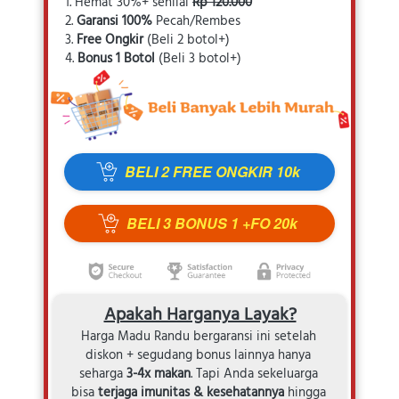
1. Hemat 30%+ senilai 
Rp 120.000
2. 
Garansi 100%
 Pecah/Rembes
3. 
Free Ongkir 
(Beli 2 botol+)
4. 
Bonus 1 Botol
 (Beli 3 botol+)
BELI 2 FREE ONGKIR 10k
`
BELI 3 BONUS 1 +FO 20k
`
Apakah Harganya Layak?
Harga Madu Randu bergaransi ini setelah 
diskon + segudang bonus lainnya hanya 
seharga 
3-4x makan
. Tapi Anda sekeluarga 
bisa 
terjaga imunitas & kesehatannya
 hingga 