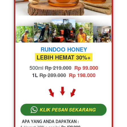
RUNDOO HONEY
 LEBIH HEMAT 30%+
500ml
Rp 219.000
Rp 99.000
1L
Rp 289.000
Rp 198.000
KLIK PESAN SEKARANG
`
APA YANG ANDA DAPATKAN :