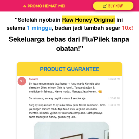
`
`
🔥 PROMO HEMAT MEI
BUY NOW
"Setelah nyobain 
Raw Honey Original
 ini 
selama 
1 minggu
, badan jadi tambah segar 
10x!
Sekeluarga bebas dari Flu/Pilek tanpa 
obatan!"
PRODUCT GUARANTEE