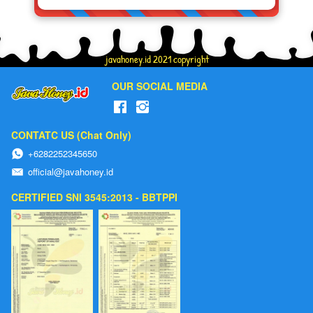
javahoney.id 2021 copyright
OUR SOCIAL MEDIA
CONTATC US (Chat Only)
+6282252345650
official@javahoney.id
CERTIFIED SNI 3545:2013 - BBTPPI