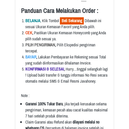
Panduan Cara Melakukan Order :
BELANJA
, Klik Tombol 
  Beli Sekarang  
 Dibawah ini 
sesuai Ukuran Kemasan Favorit yang Anda pilih.
CEK
, 
Pastikan Ukuran Kemasan Honeycomb yang Anda 
pilih sudah sesuai ya.
PILIH PENGIRIMAN
, 
Pilih Ekspedisi pengiriman 
tercepat.
BAYAR
, 
Lakukan Pembayaran ke Rekening sesuai Total 
yang sudah diinformasikan dihalaman Invoice.
KONFIRMASI & SELESAI
, 
Hurry....tinggal selangkah lagi 
! Upload bukti transfer & tunggu informasi No Resi secara 
otomatis melalui SMS & Email Resmi Javahoney.
Note :
Garansi 100% Tukar Baru
, jika terjadi kerusakan selama 
pengiriman, kemasan pecah atau cacat kualitas maksimal 
7 hari setelah produk diterima.
Claim Garansi atau Refund akan 
dilayani melalui no 
whatsapp CS
 (tercantum di halaman invoice setelah isi 