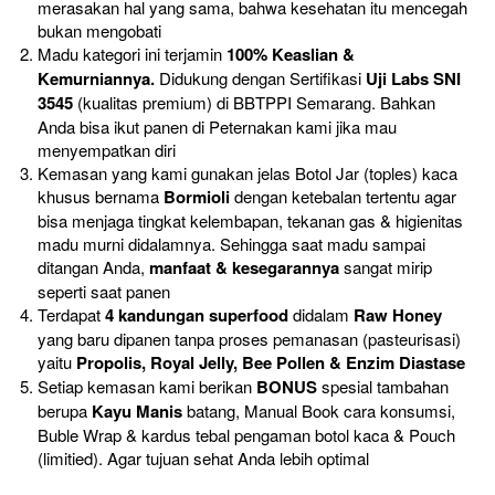
merasakan hal yang sama, bahwa kesehatan itu mencegah 
bukan mengobati
Madu kategori ini terjamin 
100% Keaslian & 
Kemurniannya. 
Didukung dengan Sertifikasi 
Uji Labs SNI 
3545
 (kualitas premium) di BBTPPI Semarang. Bahkan 
Anda bisa ikut panen di Peternakan kami jika mau 
menyempatkan diri
Kemasan yang kami gunakan jelas Botol Jar (toples) kaca 
khusus bernama 
Bormioli 
dengan ketebalan tertentu agar 
bisa menjaga tingkat kelembapan, tekanan gas & higienitas 
madu murni didalamnya. Sehingga saat madu sampai 
ditangan Anda, 
manfaat & kesegarannya
 sangat mirip 
seperti saat panen
Terdapat 
4 kandungan superfood
 didalam 
Raw Honey 
yang baru dipanen tanpa proses pemanasan (pasteurisasi) 
yaitu 
Propolis, Royal Jelly, Bee Pollen & Enzim Diastase
Setiap kemasan kami berikan 
BONUS 
spesial tambahan 
berupa 
Kayu Manis
 batang, Manual Book cara konsumsi, 
Buble Wrap & kardus tebal pengaman botol kaca & Pouch 
(limitied). Agar tujuan sehat Anda lebih optimal