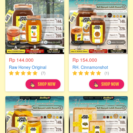
Rp 144.000
Rp 154.000
Raw Honey Original
RH. Cinnamonshot
(7)
(1)
`
`
SHOP NOW
SHOP NOW