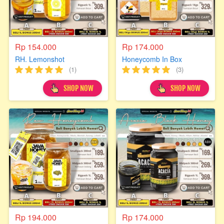
Rp 154.000
Rp 174.000
RH. Lemonshot
Honeycomb In Box
(1)
(3)
`
`
SHOP NOW
SHOP NOW
Rp 194.000
Rp 174.000