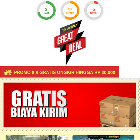
2
47
4
JAM
MENIT
DETIK
PROMO 8.8 GRATIS ONGKIR HINGGA RP 30.000