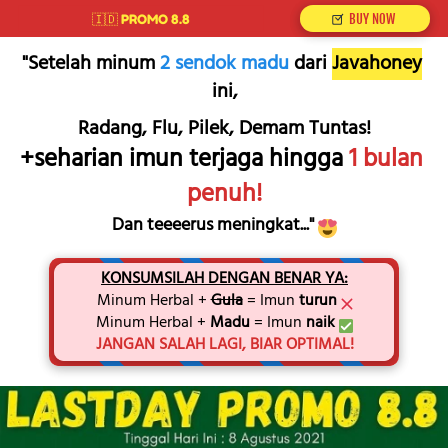
`
`
🇮🇩 PROMO 8.8
BUY NOW
"Setelah minum 
2 sendok madu 
dari
Javahoney
ini,
Radang, Flu, Pilek, Demam Tuntas!
+seharian imun terjaga hingga 
1 bulan 
penuh!
Dan teeeerus meningkat..." 
KONSUMSILAH DENGAN BENAR YA:
Minum Herbal + 
Gula
 = Imun 
turun
Minum Herbal + 
Madu
 = Imun 
naik
JANGAN SALAH LAGI, BIAR OPTIMAL!