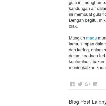
gula ini menghambat
kandungan air dala
ini membuat gula ti
Dengan begitu, mi
biak.   
Mungkin 
madu
 mur
lama, simpan dalam
dan kering, dalam s
dalam keadaan terb
kontaminasi bakter
meningkatkan kadar
Blog Post Lainn