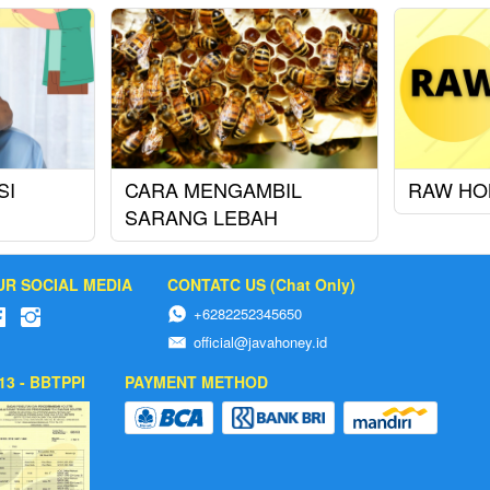
SI
CARA MENGAMBIL
RAW HO
SARANG LEBAH
UR SOCIAL MEDIA
CONTATC US (Chat Only)
+6282252345650
official@javahoney.id
13 - BBTPPI
PAYMENT METHOD